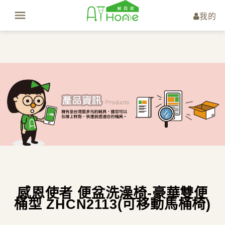
我的
感恩使者 便盆洗澡椅-豪華雙便
桶型 ZHCN2113(可移動馬桶椅)