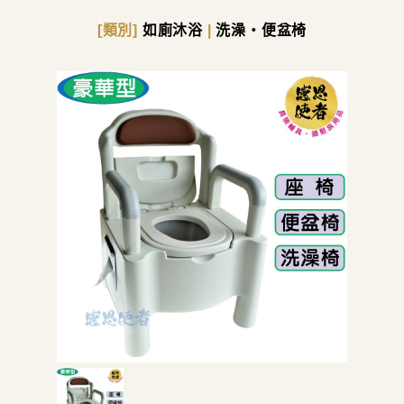
[類別]
如廁沐浴
|
洗澡・便盆椅