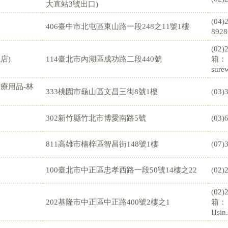
大直站3號出口)
(04)
406臺中市北屯區東山路一段248之11號1樓
8928
(02
店)
114臺北市內湖區成功路二段440號
箱：
sure
療用品-林
333桃園市龜山區文昌三街8號1樓
(03)
302新竹縣竹北市博愛南路5號
(03)
811高雄市楠梓區智昌街148號1樓
(07)
100臺北市中正區忠孝西路一段50號14樓之22
(02)
(02
202基隆市中正區中正路400號2樓之1
箱：
Hsin