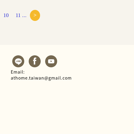
10
11 ...
>
Email:
athome.taiwan@gmail.com