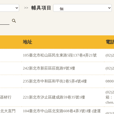
輔具項目
>>
地址
電
105臺北市松山區民生東路5段137巷4弄21號
(02)
242新北市新莊區莊崑路9號3樓
(02)
235新北市中和區和平街2巷5弄4號4樓
0800
(02
療器材行
221新北市汐止區建成路59巷35號1樓
箱：
chen
台北大直門
104臺北市中山區北安路608巷4弄3號1樓 (捷運
(02)