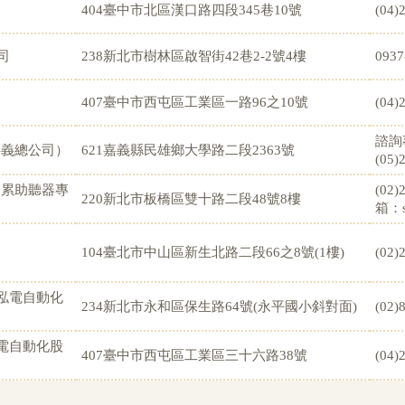
404臺中市北區漢口路四段345巷10號
(04)
司
238新北市樹林區啟智街42巷2-2號4樓
0937
407臺中市西屯區工業區一路96之10號
(04)
諮詢專
.嘉義總公司）
621嘉義縣民雄鄉大學路二段2363號
(05)
不累助聽器專
(02
220新北市板橋區雙十路二段48號8樓
箱：sh
104臺北市中山區新生北路二段66之8號(1樓)
(02)
/泓電自動化
234新北市永和區保生路64號(永平國小斜對面)
(02)
泓電自動化股
407臺中市西屯區工業區三十六路38號
(04)