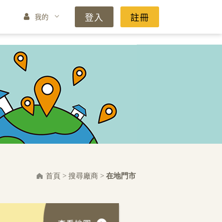
登入
註冊
我的
首頁
>
搜尋廠商
>
在地門市