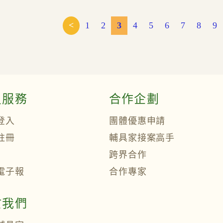
<
1
2
3
4
5
6
7
8
9
員服務
合作企劃
登入
團體優惠申請
註冊
輔具家接案高手
跨界合作
電子報
合作專家
於我們