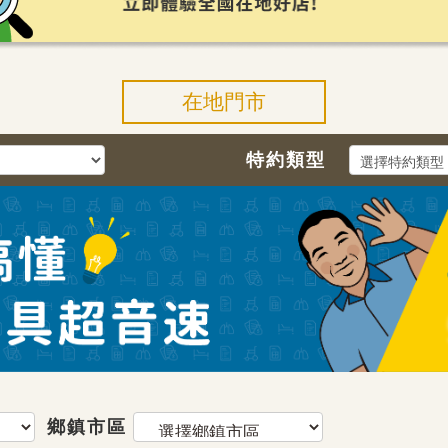
在地門市
特約類型
鄉鎮市區