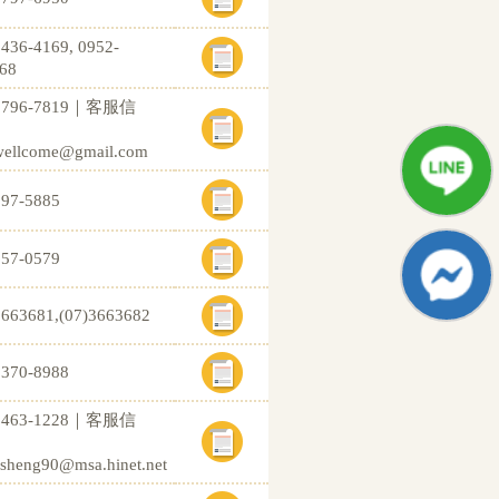
2436-4169, 0952-
68
)2796-7819｜客服信
wellcome@gmail.com
397-5885
657-0579
3663681,(07)3663682
2370-8988
)2463-1228｜客服信
.sheng90@msa.hinet.net