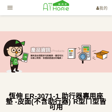
我的
恆伸 ER-3071-1 助行器專用座
墊 -皮面(不含助行器) R型ㄇ型皆
可用