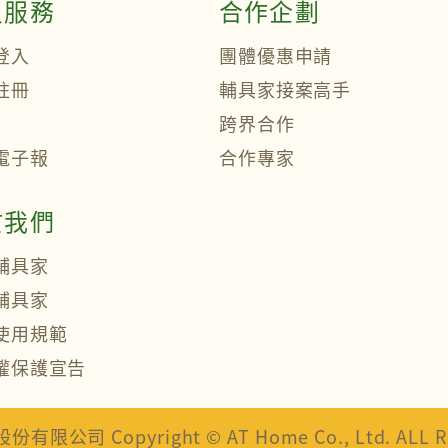
員服務
合作企劃
登入
團體優惠申請
註冊
輔具家接案高手
跨界合作
電子報
合作專家
於我們
輔具家
輔具家
使用規範
權保護宣告
司 Copyright © AT Home Co., Ltd. ALL Rig