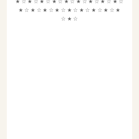
★ ☆ ★ ☆ ★ ☆ ★ ☆ ★ ☆ ★
☆ ★ ☆ ★ ☆ ★ ☆
★ ☆ ★ ☆ ★ ☆ ★ ☆ ★ ☆ ★ ☆ ★ ☆ ★ ☆ ★
☆ ★ ☆