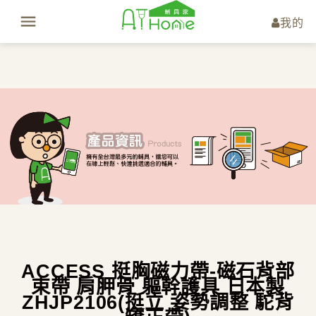
我的
ACCESS 挺胸磁力帶-磁石背部
束帶 肩胛骨 軀幹護具 日本製
ZHJP2106(挺立 姿勢調整 駝背