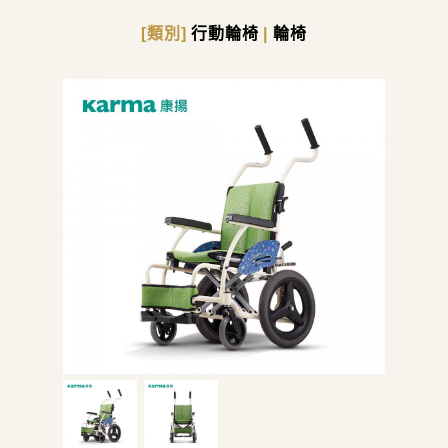
[類別]
行動輪椅
|
輪椅