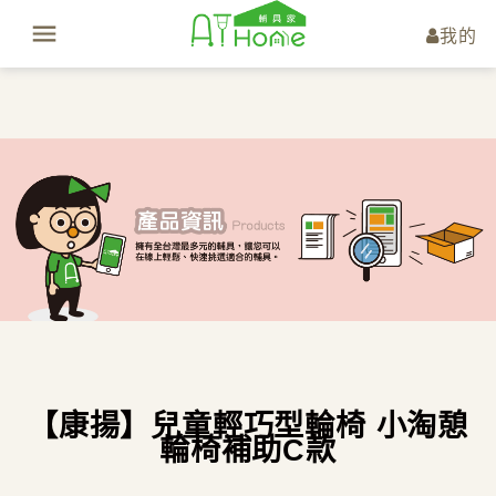
我的
【康揚】兒童輕巧型輪椅 小淘憩
輪椅補助C款