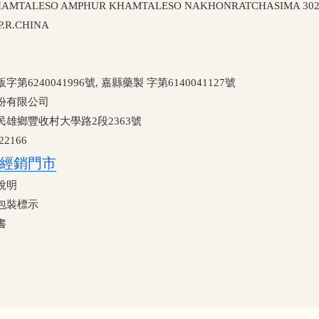
TALESO AMPHUR KHAMTALESO NAKHONRATCHASIMA 30280
P.R.CHINA
40041996號, 嘉縣藥製 字第6140041127號
份有限公司
雄鄉豐收村大學路2段2363號
2166
經銷門市
說明
包裝標示
書