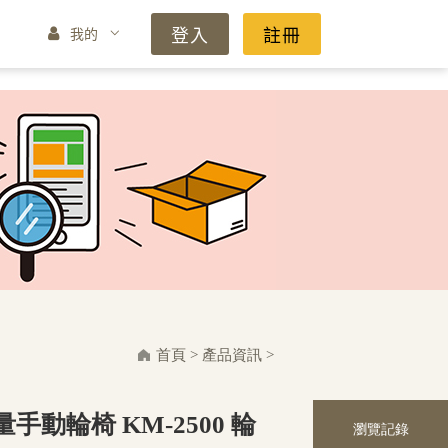
登入
註冊
我的
首頁
>
產品資訊
>
手動輪椅 KM-2500 輪
瀏覽記錄