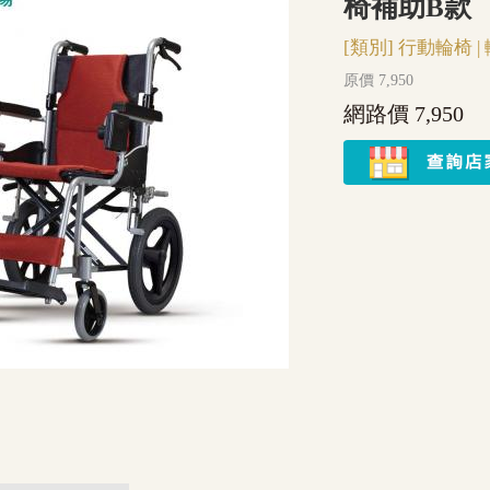
椅補助B款
[類別]
行動輪椅
|
原價 7,950
網路價 7,950