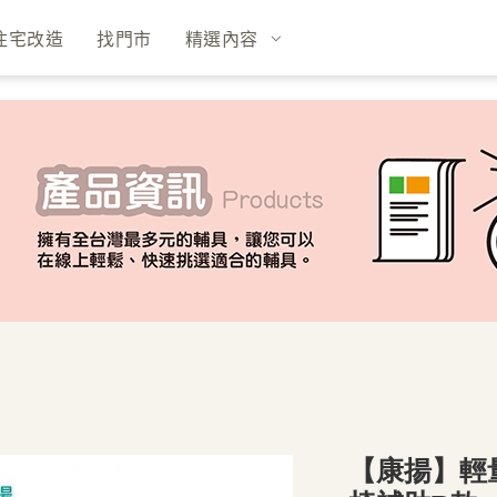
住宅改造
找門市
精選內容
【康揚】輕量