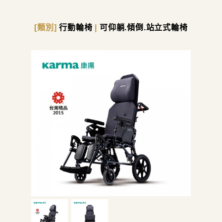
[類別]
行動輪椅
|
可仰躺.傾倒.站立式輪椅