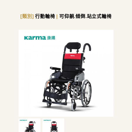
[類別]
行動輪椅
|
可仰躺.傾倒.站立式輪椅