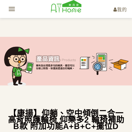
我的
【康揚】仰躺、空中傾倒二合一
高背照護輪椅 仰樂多2 輪椅補助
B款 附加功能A+B+C+擺位D