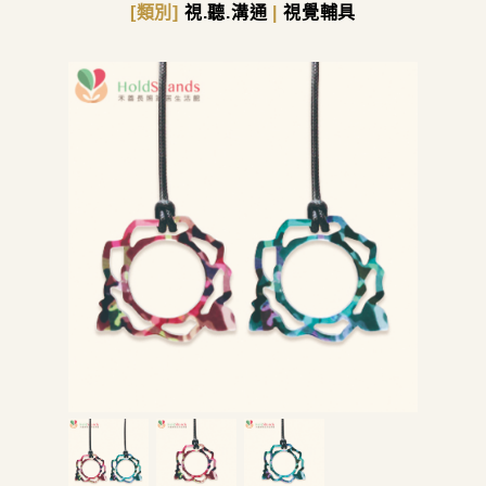
[類別]
視.聽.溝通
|
視覺輔具