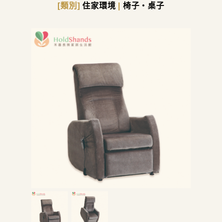
[類別]
住家環境
|
椅子・桌子