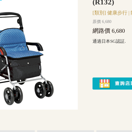
(R132)
[類別]
健康步行
|
原價 6,680
網路價 6,680
通過日本SG認証.