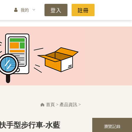
登入
註冊
我的
首頁
>
產品資訊
>
標準扶手型步行車-水藍
瀏覽記錄