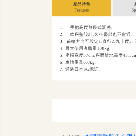
產品特色
Features
Sp
1.
手把高度無段式調整
.
2.
軟座墊設計
,
久坐臀部也不會通
.
3.
前輪方向可設定
1.
直行
2.
九十度
3.
4.
最大使用者體重
100kg.
5.
座幅寛度
37cm,
座面離地高度
45.5c
6.
車體重量
6.0kg.
7.
通過日本
SG
認証
.