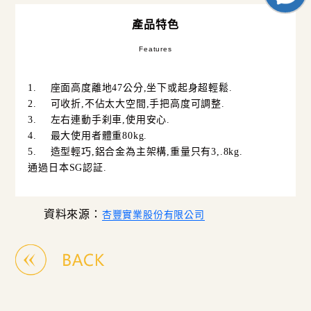
產品特色
Features
1.
座面高度離地
47
公分
,
坐下或起身超輕鬆
.
2.
可收折
,
不佔太大空間
,
手把高度可調整
.
3.
左右連動手刹車
,
使用安心
.
4.
最大使用者體重
80kg.
5.
造型輕巧
,
鋁合金為主架構
,
重量只有
3,.8kg.
通過日本
SG
認証
.
資料來源：
杏豐實業股份有限公司