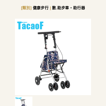
[類別]
健康步行
|
散.助步車・助行器