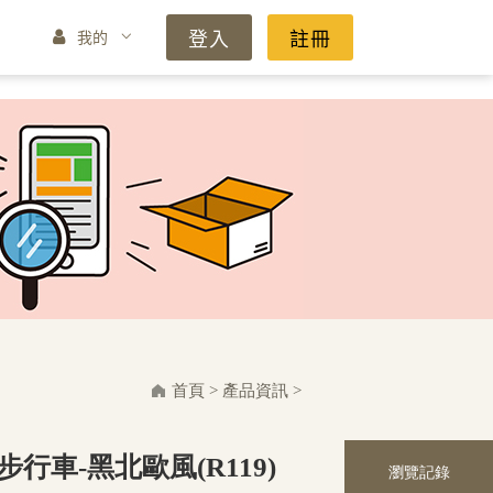
登入
註冊
我的
首頁
>
產品資訊
>
巧步行車-黑北歐風(R119)
瀏覽記錄