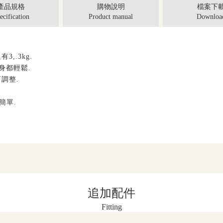
產品規格
購物說明
檔案下
ecification
Product manual
Downloa
只有
3,.3kg.
身都輕鬆
.
可調整
.
簡單
.
追加配件
Fitting