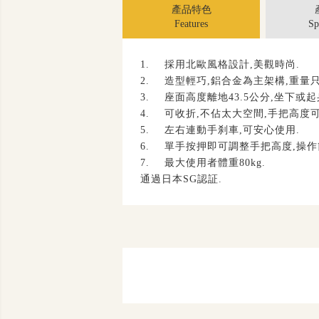
產品特色
Features
Sp
1.
採用北歐風格設計
,
美觀時尚
.
2.
造型輕巧
,
鋁合金為主架構
,
重量
3.
座面高度離地
43.5
公分
,
坐下或起
4.
可收折
,
不佔太大空間
,
手把高度
5.
左右連動手刹車
,
可安心使用
.
6.
單手按押即可調整手把高度
,
操作
7.
最大使用者體重
80kg.
通過日本
SG
認証
.