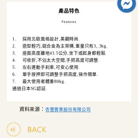
產品特色
Features
1.
採用北歐風格設計
,
美觀時尚
.
2.
造型輕巧
,
鋁合金為主架構
,
重量只有
3,.3kg.
3.
座面高度離地
43.5
公分
,
坐下或起身都輕鬆
.
4.
可收折
,
不佔太大空間
,
手把高度可調整
.
5.
左右連動手刹車
,
可安心使用
.
6.
單手按押即可調整手把高度
,
操作簡單
.
7.
最大使用者體重
80kg.
通過日本
SG
認証
.
資料來源：
杏豐實業股份有限公司