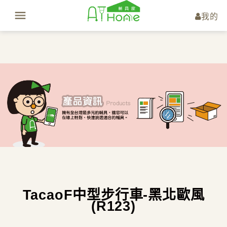
我的
TacaoF中型步行車-黑北歐風
(R123)