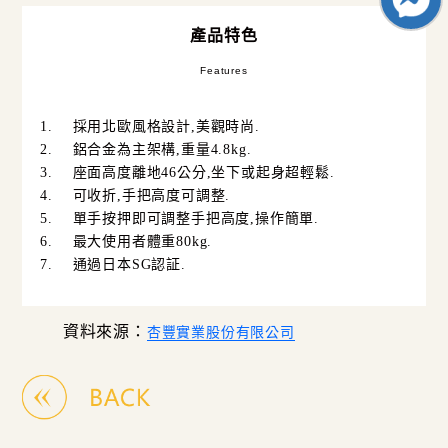
產品特色
Features
1.
採用北歐風格設計
,
美觀時尚
.
2.
鋁合金為主架構
,
重量
4.8kg.
3.
座面高度離地
46
公分
,
坐下或起身超輕鬆
.
4.
可收折
,
手把高度可調整
.
5.
單手按押即可調整手把高度
,
操作簡單
.
6.
最大使用者體重
80kg.
7.
通過日本
SG
認証
.
資料來源：
杏豐實業股份有限公司