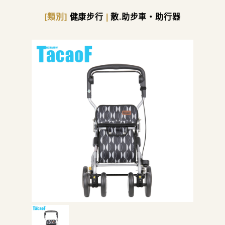
[類別]
健康步行
|
散.助步車・助行器