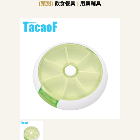
[類別]
飲食餐具
|
用藥輔具