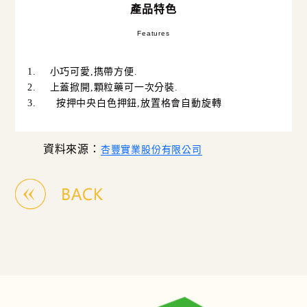
產品特色
Features
1.
小巧可愛
,
擕帶方便
.
2.
上蓋掀開
,
顆粒藥可一次分裝
.
3. 按押中央白色押鈕
,
放置格會自動旋轉
資料來源：
杏豐實業股份有限公司