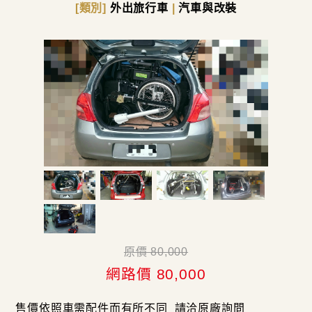
[類別]
外出旅行車
|
汽車與改裝
原價 80,000
網路價 80,000
售價依照車需配件而有所不同_請洽原廠詢問